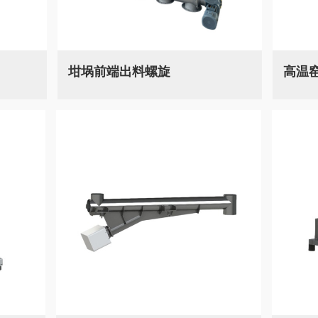
坩埚前端出料螺旋
高温