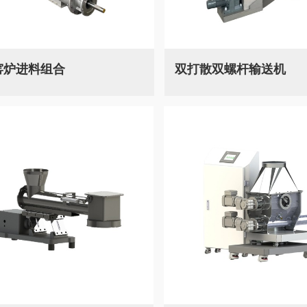
窑炉进料组合
双打散双螺杆输送机