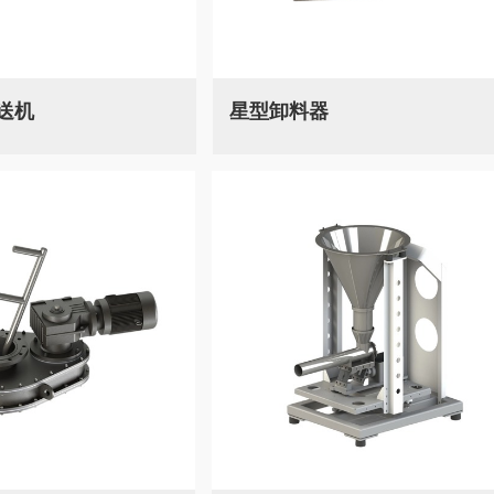
送机
星型卸料器